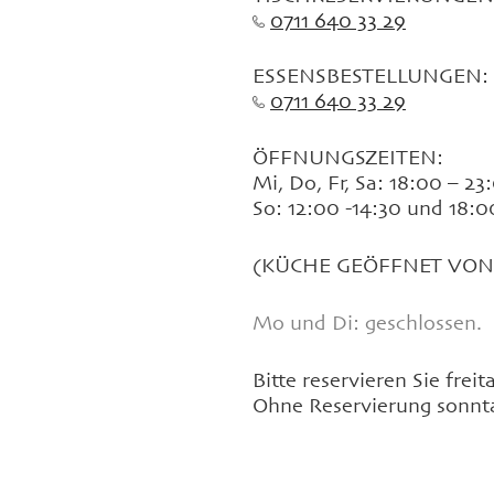
0711 640 33 29
.
ESSENSBESTELLUNGEN:
0711 640 33 29
ÖFFNUNGSZEITEN:
Mi, Do, Fr, Sa: 18:00 – 23
So: 12:00 -14:30 und 18:0
(KÜCHE GEÖFFNET VON 1
Mo und Di: geschlossen.
Bitte reservieren Sie frei
Ohne Reservierung sonnta